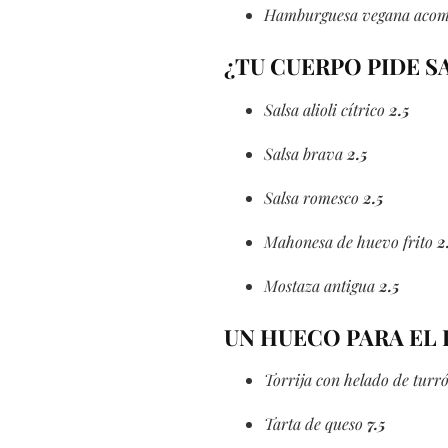
Hamburguesa vegana acomp
¿TU CUERPO PIDE S
Salsa alioli cítrico
2.5
Salsa brava
2.5
Salsa romesco
2.5
Mahonesa de huevo frito
2
Mostaza antigua
2.5
UN HUECO PARA EL
Torrija con helado de turr
Tarta de queso
7.5