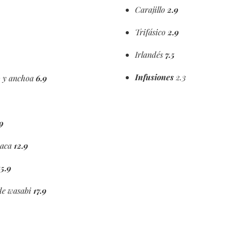
Carajillo
2.9
Trifásico
2.9
Irlandés
7.5
Infusiones
2.3
o y anchoa
6.9
.9
haca
12.9
5.9
 de wasabi
17.9