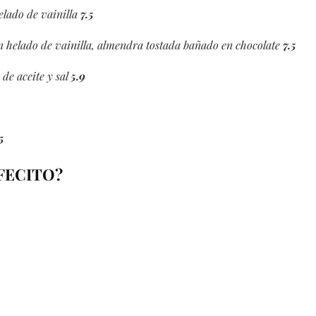
elado de vainilla
7.5
n helado de vainilla, almendra tostada bañado en chocolate
7.5
 de aceite y sal
5.9
5
FECITO?