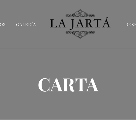
OS
GALERÍA
RES
La Jartá
Taberna andaluza en el Puerto Deportivo de 
CARTA