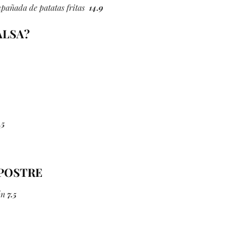
añada de patatas fritas
14.9
ALSA?
.5
 POSTRE
ón
7.5