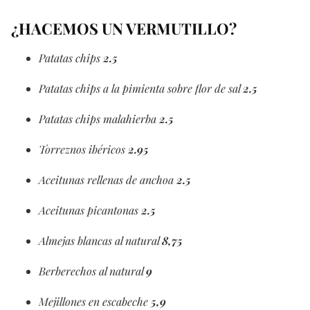
¿HACEMOS UN VERMUTILLO?
Patatas chips
2.5
Patatas chips a la pimienta sobre flor de sal
2.5
Patatas chips malahierba
2.5
Torreznos ibéricos
2.95
Aceitunas rellenas de anchoa
2.5
Aceitunas picantonas
2.5
Almejas blancas al natural
8,75
Berberechos al natural
9
Mejillones en escabeche
5,9