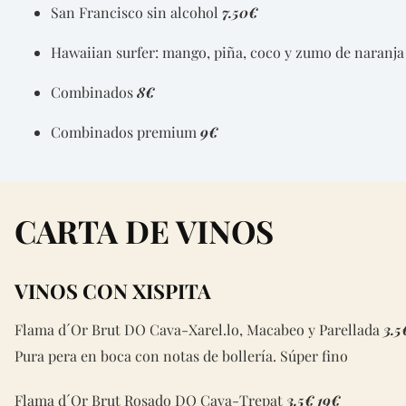
San Francisco sin alcohol
7.50€
Hawaiian surfer: mango, piña, coco y zumo de naranj
Combinados
8€
Combinados premium
9€
CARTA DE VINOS
VINOS CON XISPITA
Flama d´Or Brut DO Cava-Xarel.lo, Macabeo y Parellada
3.5
Pura pera en boca con notas de bollería. Súper fino
Flama d´Or Brut Rosado DO Cava-Trepat
3.5€
19€