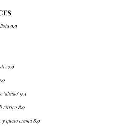
CES
llota
9.9
ádiz
7.9
7.9
e ‘aliñao’
9.5
i cítrico
8.9
te y queso crema
8.9