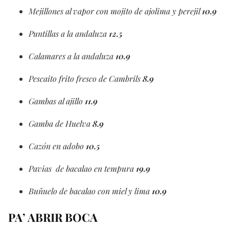
Mejillones al vapor con mojito de ajolima y perejil
10.9
Puntillas a la andaluza
12.5
Calamares a la andaluza
10.9
Pescaito frito fresco de Cambrils
8.9
Gambas al ajillo
11.9
Gamba de Huelva
8.9
Cazón en adobo
10.5
Pavias de bacalao en tempura
19.9
Buñuelo de bacalao con miel y lima
10.9
PA’ ABRIR BOCA