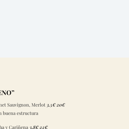
ENO”
net Sauvignon, Merlot
3.5€
20€
on buena estructura
ha y Cariñena
3.8€
22€