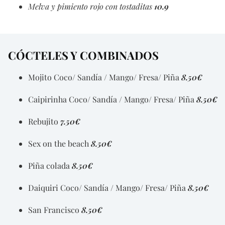
Melva y pimiento rojo con tostaditas
10.9
CÓCTELES Y COMBINADOS
Mojito Coco/ Sandía / Mango/ Fresa/ Piña
8.50€
Caipirinha Coco/ Sandía / Mango/ Fresa/ Piña
8.50€
Rebujito
7.50€
Sex on the beach
8.50€
Piña colada
8.50€
Daiquiri Coco/ Sandía / Mango/ Fresa/ Piña
8.50€
San Francisco
8.50€