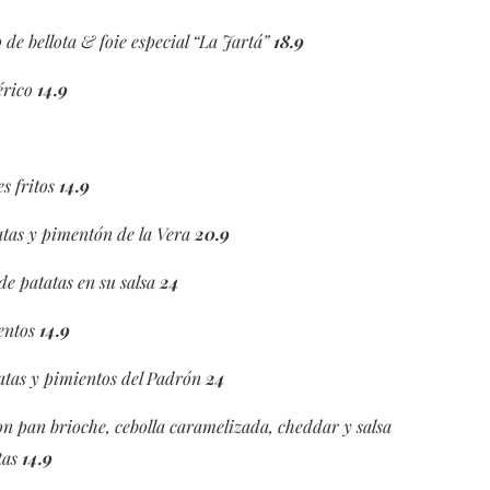
de bellota & foie especial “La Jartá”
18.9
érico
14.9
s fritos
14.9
atas y pimentón de la Vera
20.9
e patatas en su salsa
24
ientos
14.9
tatas y pimientos del Padrón
24
n pan brioche, cebolla caramelizada, cheddar y salsa
tas
14.9