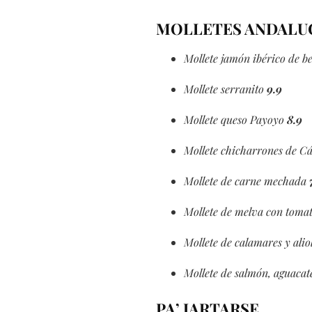
MOLLETES ANDALU
Mollete jamón ibérico de be
Mollete serranito
9.9
Mollete queso Payoyo
8.9
Mollete chicharrones de C
Mollete de carne mechada
Mollete de melva con tomat
Mollete de calamares y aliol
Mollete de salmón, aguaca
PA’ JARTARSE