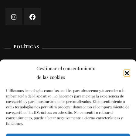
POLÍTICAS
Aviso Legal
Gestionar el consentimiento
de las cookies
Términos y condiciones
Utilizamos tecnologías como las cookies para almacenar y/o acceder a la
Política de cookies (UE)
información del dispositivo. Lo hacemos para mejorar la experiencia de
navegación y para mostrar anuncios personalizados. El consentimiento a
estas tecnologías nos permitirá procesar datos como el comportamiento de
navegación o los ID's únicos en este sitio. No consentir o retirar el
consentimiento, puede afectar negativamente a ciertas características y
funciones.
© Copyright 2023 La Jartá