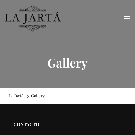
La Jartá
Taberna andaluza en el Puerto Deportivo de Tarragona
Gallery
La Jartá
Gallery
CONTACTO