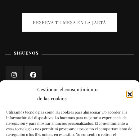
RESERVA TU MESA EN LA JARTÁ
SÍGUENOS
Gestionar el consentimiento
de las cookies
POLÍTICAS
Utilizamos tecnologías como las cookies para almacenar y/o acceder a la
información del dispositivo. Lo hacemos para mejorar la experiencia de
Aviso Legal
navegación y para mostrar anuncios personalizados. El consentimiento a
estas tecnologías nos permitirá procesar datos como el comportamiento de
navegación o los ID's únicos en este sitio. No consentir o retirar el
Términos y condiciones