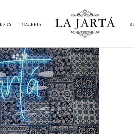
ENTS
GALERIA
R
La Jartá
Taberna andaluza en el Puerto Deportivo 