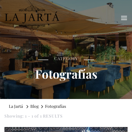
La Jartá
Taberna andaluza en el Puerto Deportivo de Tarragona
CATEGORY
Fotografías
La Jartá
Blog
Fotografías
Showing: 1 - 1 of 1 RESULTS