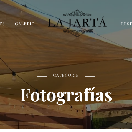
TS
GALERIE
RÉS
La Jartá
Taberna andaluza en el Puerto Deportivo de 
CATÉGORIE
Fotografías