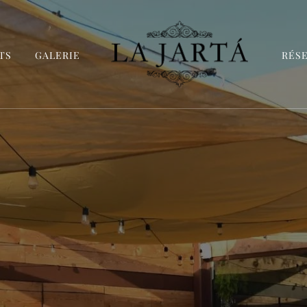
TS
GALERIE
RÉS
La Jartá
Taberna andaluza en el Puerto Deportivo de 