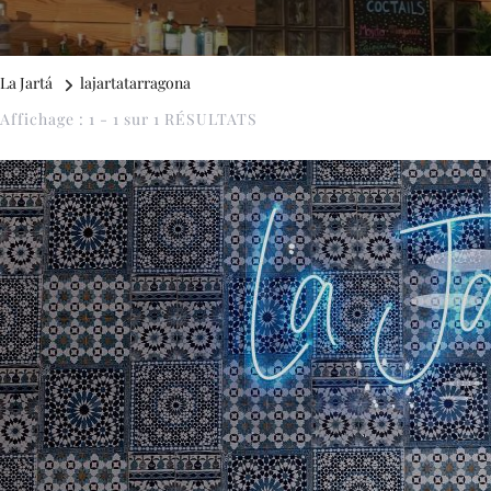
La Jartá
lajartatarragona
Affichage : 1 - 1 sur 1 RÉSULTATS