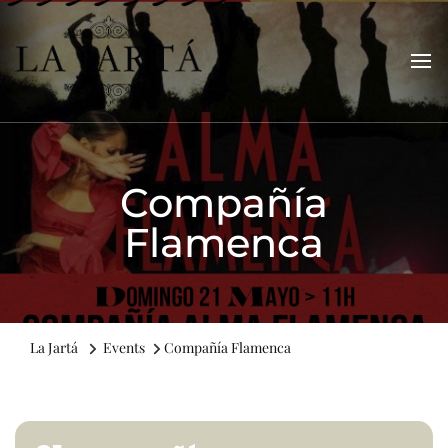
La Jartá
Taberna andaluza en el Puerto Deportivo de Tarragona
Compañía
Flamenca
La Jartá
Events
Compañía Flamenca