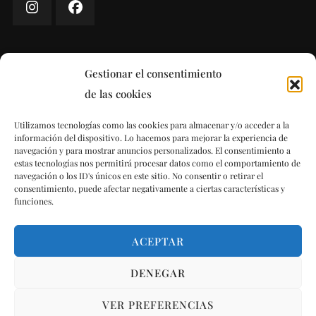
Gestionar el consentimiento
POLÍTICAS
de las cookies
Aviso Legal
Utilizamos tecnologías como las cookies para almacenar y/o acceder a la
información del dispositivo. Lo hacemos para mejorar la experiencia de
navegación y para mostrar anuncios personalizados. El consentimiento a
Términos y condiciones
estas tecnologías nos permitirá procesar datos como el comportamiento de
navegación o los ID's únicos en este sitio. No consentir o retirar el
consentimiento, puede afectar negativamente a ciertas características y
Política de cookies (UE)
funciones.
ACEPTAR
© Copyright 2023 La Jartá
DENEGAR
Blossom Travel | Desarrollado por
Blossom
VER PREFERENCIAS
Themes
.Funciona con
WordPress
.
Términos y