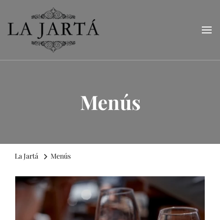
La Jartá
Taberna andaluza en el Puerto Deportivo de Tarragona
Menús
La Jartá
Menús