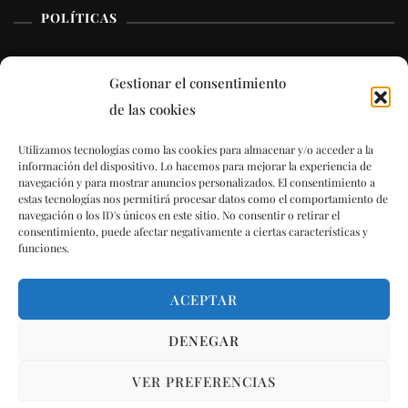
POLÍTICAS
Aviso Legal
Gestionar el consentimiento
de las cookies
Términos y condiciones
Utilizamos tecnologías como las cookies para almacenar y/o acceder a la
Política de cookies (UE)
información del dispositivo. Lo hacemos para mejorar la experiencia de
navegación y para mostrar anuncios personalizados. El consentimiento a
estas tecnologías nos permitirá procesar datos como el comportamiento de
navegación o los ID's únicos en este sitio. No consentir o retirar el
consentimiento, puede afectar negativamente a ciertas características y
funciones.
© Copyright 2023 La Jartá
Blossom Travel | Desarrollado por
Blossom
ACEPTAR
Themes
.Funciona con
WordPress
.
Términos y
DENEGAR
condiciones
VER PREFERENCIAS