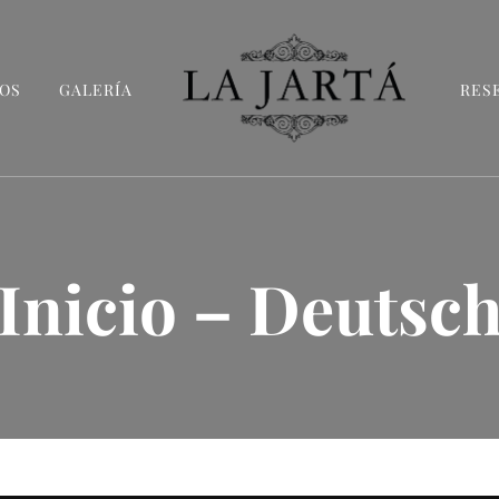
OS
GALERÍA
RES
La Jartá
Taberna andaluza en el Puerto Deportivo de 
Inicio – Deutsc