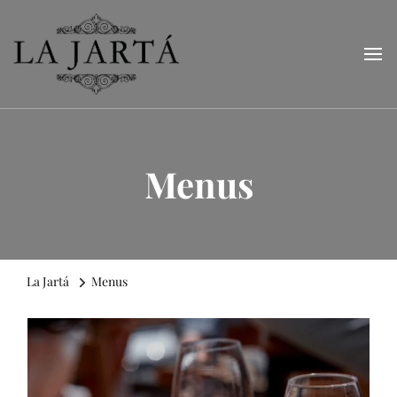
La Jartá
Taberna andaluza en el Puerto Deportivo de Tarragona
Menus
La Jartá
Menus