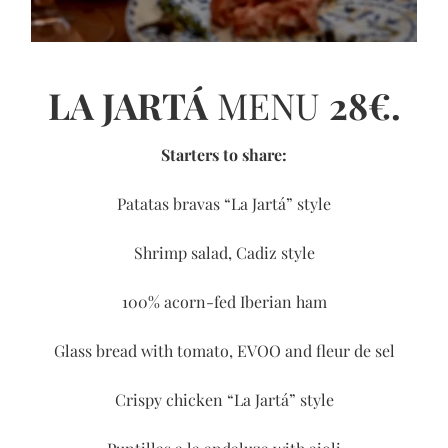
LA JARTÁ
MENU
28€.
Starters to share:
Patatas bravas “La Jartá” style
Shrimp salad, Cadiz style
100% acorn-fed Iberian ham
Glass bread with tomato, EVOO and fleur de sel
Crispy chicken “La Jartá” style